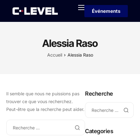
Événements
Accueil
Membres
Alessia Raso
Partenaire
Accueil
Alessia Raso
Sur
Contact
Recherche
Il semble que nous ne puissions pas
trouver ce que vous recherchez.
Peut-être que la recherche peut aider.
Categories