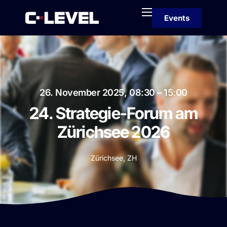
Events
Home
Mitglieder
Partner
Über
26. November 2025, 08:30 – 15:00
24. Strategie-Forum am
Kontakt
Zürichsee 2026
Zürichsee, ZH