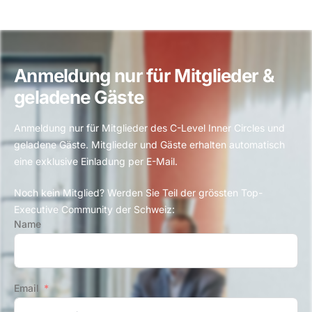
Anmeldung nur für Mitglieder &
geladene Gäste
Anmeldung nur für Mitglieder des
C-Level Inner Circles
und
geladene Gäste. Mitglieder und Gäste erhalten automatisch
eine exklusive Einladung per E-Mail.
Noch kein Mitglied? Werden Sie Teil der grössten Top-
Executive Community der Schweiz:
Name
Email