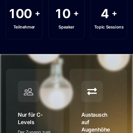
1
0
0
1
0
4
+
+
+
Teilnehmer
Speaker
Topic Sessions
Nur für C-
Austausch
Levels
auf
Augenhöhe
Der Zugang zum