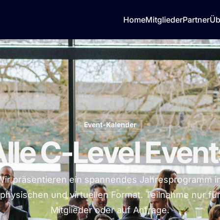
Home
Mitglieder
Partner
Üb
Event-Kalender
lle C-Level Even
Wir präsentieren ein spannendes Jahresprogramm i
physischen und virtuellen Format. Teilnahme nur fü
Mitglieder oder auf Anfrage.