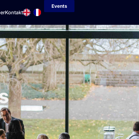
Events
er
Kontakt
ts
m
r