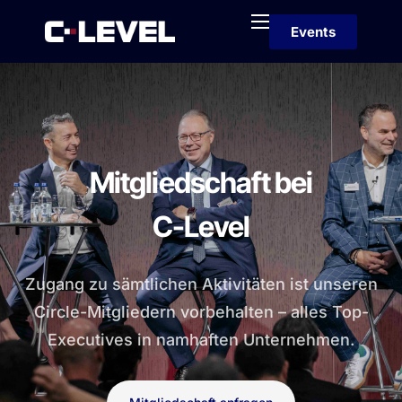
Events
Home
Mitglieder
Partner
Über
Mitgliedschaft bei
Kontakt
C-Level
Zugang zu sämtlichen Aktivitäten ist unseren
Circle-Mitgliedern vorbehalten – alles Top-
Executives in namhaften Unternehmen.