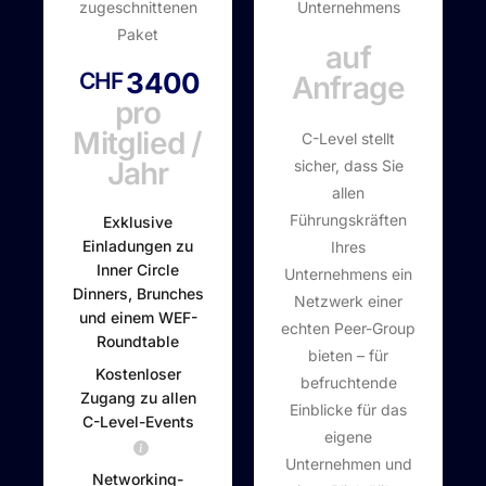
zugeschnittenen
Unternehmens
Paket
auf
3400
CHF
Anfrage
pro
Mitglied /
C-Level stellt
Jahr
sicher, dass Sie
allen
Führungskräften
Exklusive
Einladungen zu
Ihres
Inner Circle
Unternehmens ein
Dinners, Brunches
Netzwerk einer
und einem WEF-
echten Peer-Group
Roundtable
bieten – für
Kostenloser
befruchtende
Zugang zu allen
Einblicke für das
C-Level-Events
eigene
Unternehmen und
Networking-